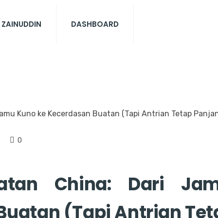
 ZAINUDDIN
DASHBOARD
0
atan China: Dari J
uatan (Tapi Antrian Tet