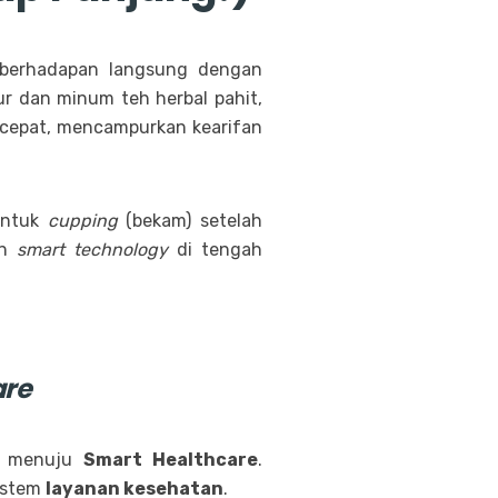
 berhadapan langsung dengan
r dan minum teh herbal pahit,
 cepat, mencampurkan kearifan
 untuk
cupping
(bekam) setelah
an
smart technology
di tengah
are
ar menuju
Smart Healthcare
.
sistem
layanan kesehatan
.