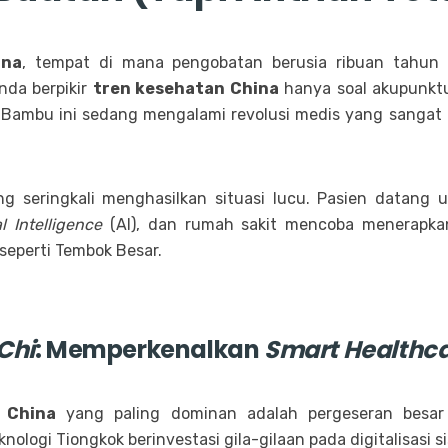
ina
, tempat di mana pengobatan berusia ribuan tahun
Anda berpikir
tren kesehatan China
hanya soal akupunktu
ai Bambu ini sedang mengalami revolusi medis yang sangat
ng seringkali menghasilkan situasi lucu. Pasien datang
al Intelligence
(AI), dan rumah sakit mencoba menerapk
eperti Tembok Besar.
 Chi
: Memperkenalkan
Smart Healthc
 China
yang paling dominan adalah pergeseran bes
ologi Tiongkok berinvestasi gila-gilaan pada digitalisasi 