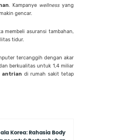
han
. Kampanye
wellness
yang
 makin gencar.
ka membeli asuransi tambahan,
tas tidur.
puter tercanggih dengan akar
an berkualitas untuk 1,4 miliar
,
antrian
di rumah sakit tetap
ala Korea: Rahasia Body