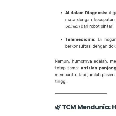
AI dalam Diagnosis:
Algo
mata dengan kecepatan 
opinion
dari robot pintar!
Telemedicine:
Di negar
berkonsultasi dengan dokt
Namun, humornya adalah, mes
tetap sama:
antrian panjan
membantu, tapi jumlah pasie
tinggi.
🌿 TCM Mendunia: H