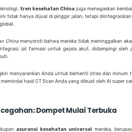
eknologi,
tren kesehatan China
juga menegaskan kembal
ni tidak hanya dijual di pinggir jalan, tetapi diintegrasika
global.
an China
menyoroti bahwa mereka tidak meninggalkan akar m
tegrasi: pil farmasi untuk gejala akut, didampingi oleh
buh.
in menyarankan Anda untuk berhenti stres dan minum te
i memindai hasil CT Scan Anda yang dibuat oleh AI super c
encegahan: Dompet Mulai Terbuka
cakupan
asuransi kesehatan universal
mereka, berupay