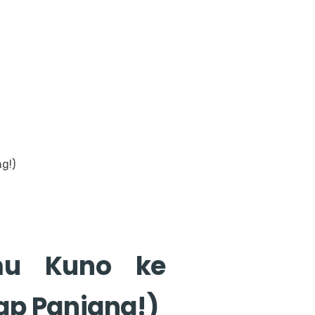
amu Kuno ke
ap Panjang!)