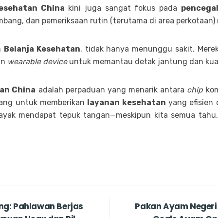
esehatan China
kini juga sangat fokus pada
pencega
mbang, dan pemeriksaan rutin (terutama di area perkotaan)
am
Belanja Kesehatan
, tidak hanya menunggu sakit. Mere
an
wearable device
untuk memantau detak jantung dan kuali
an China
adalah perpaduan yang menarik antara
chip
kom
juang untuk memberikan
layanan kesehatan
yang efisien d
layak mendapat tepuk tangan—meskipun kita semua tahu
g: Pahlawan Berjas
Pakan Ayam Negeri 