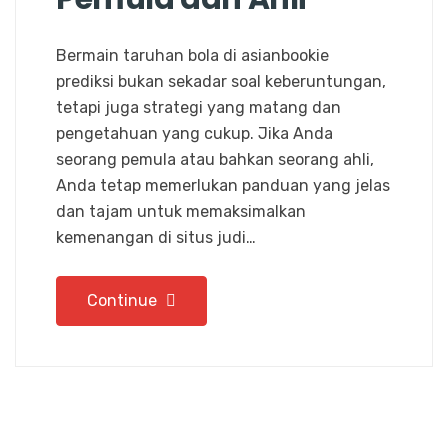
Bermain taruhan bola di asianbookie
prediksi bukan sekadar soal keberuntungan,
tetapi juga strategi yang matang dan
pengetahuan yang cukup. Jika Anda
seorang pemula atau bahkan seorang ahli,
Anda tetap memerlukan panduan yang jelas
dan tajam untuk memaksimalkan
kemenangan di situs judi…
Continue