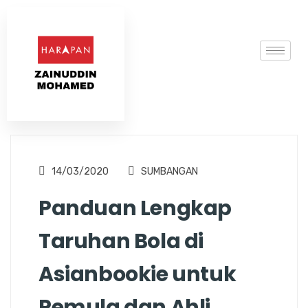
14/03/2020
SUMBANGAN
Panduan Lengkap
Taruhan Bola di
Asianbookie untuk
Pemula dan Ahli