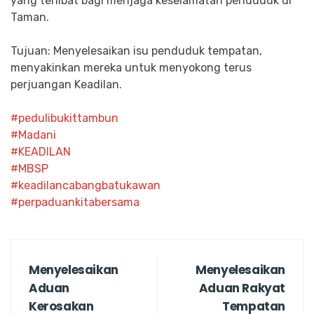
yang terlibat bagi menjaga keselamatan penduduk di
Taman.
Tujuan: Menyelesaikan isu penduduk tempatan,
menyakinkan mereka untuk menyokong terus
perjuangan Keadilan.
#pedulibukittambun
#Madani
#KEADILAN
#MBSP
#keadilancabangbatukawan
#perpaduankitabersama
Menyelesaikan
Menyelesaikan
Aduan
Aduan Rakyat
Kerosakan
Tempatan