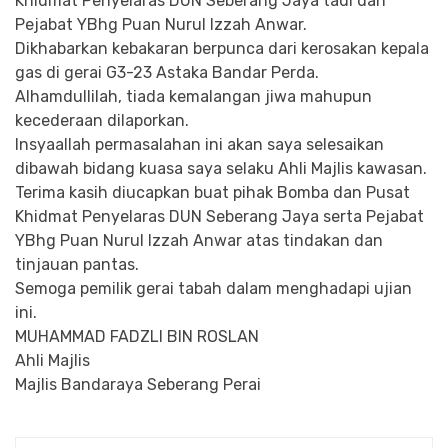
Khidmat Penyelaras DUN Seberang Jaya tadi dan
Pejabat YBhg Puan Nurul Izzah Anwar.
Dikhabarkan kebakaran berpunca dari kerosakan kepala
gas di gerai G3-23 Astaka Bandar Perda.
Alhamdullilah, tiada kemalangan jiwa mahupun
kecederaan dilaporkan.
Insyaallah permasalahan ini akan saya selesaikan
dibawah bidang kuasa saya selaku Ahli Majlis kawasan.
Terima kasih diucapkan buat pihak Bomba dan Pusat
Khidmat Penyelaras DUN Seberang Jaya serta Pejabat
YBhg Puan Nurul Izzah Anwar atas tindakan dan
tinjauan pantas.
Semoga pemilik gerai tabah dalam menghadapi ujian
ini.
MUHAMMAD FADZLI BIN ROSLAN
Ahli Majlis
Majlis Bandaraya Seberang Perai